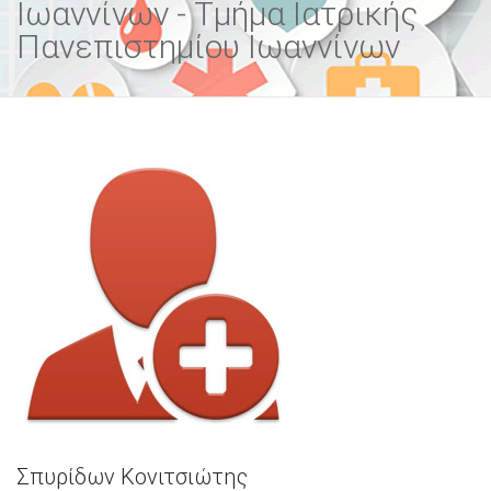
Ιωαννίνων - Τμήμα Ιατρικής
Πανεπιστημίου Ιωαννίνων
Σπυρίδων Κονιτσιώτης