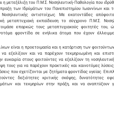
ι η μετεξέλιξη του Π.Μ.Σ. Νοσηλευτική-Παθολογία που ιδρύθ
ραξη των Ιδρύμάτων του Πανεπιστημίου Ιωαννίνων και του
 Νοσηλευτικής αντιστοίχως. Με εκατοντάδες απόφοιτο
κή μεταπτυχιακή εκπαίδευση το σύγχρονο Π.Μ.Σ. Νοση
τοιμάσε επαρκώς τους μεταπτυχιακούς φοιτητές του, 
νοτόμα φροντίδα σε ενήλικα άτομα που έχουν έλλειμμ
ίκων είναι η προετοιμασία και η κατάρτιση των φοιτούντων
 να εξελίξουν και να παρέχουν τεκμηριωμένη και επιστ
ην ευκαιρία στους φοιτούντες να εξελίξουν τη νοσηλευτικ
ψη τους για να παρέχουν πρακτικές και καινοτόμες λύσεις,
σεις που σχετίζονται με ζητήματα φροντίδας υγείας. Επιπλ
τούντες δεξιότητες κριτικής σκέψης, δυνατότητες εφα
μάτων και τεκμηρίων στην πράξη, και να αναπτύξουν 