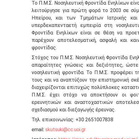
Το Π.Μ.Σ. Νοσηλευτική Φροντίδα Ενηλίκων είνα
λειτούργησε για πρώτη φορά το 2003 σε σύμπ
Ηπείρου, και των Τμημάτων Ιατρικής και
υπερδεκαπενταετή εμπειρία στη νοσηλευτι
Φροντίδα Ενηλίκων είναι σε θέση να προε
παρέχουν αποτελεσματική, ασφαλή και και
φροντίδας.
Στόχος του Π.Μ.Σ. Νοσηλευτική Φροντίδα Ενηλ
απαραίτητες γνώσεις και δεξιότητες, ώστε
νοσηλευτική φροντίδα. Το Π.Μ.Σ. προφέρει τ
τους και να αναπτύξουν την επιστημονική σκέ
διαχειρίζονται επιτυχώς πολύπλοκες καταστά
Π.Μ.Σ. έχει στόχο να αποκτήσουν οι φοι
ερευνητικών και αναστοχαστικών αποτελεσ
σχεδιασμού και διεξαγωγής έρευνας.
Τηλ. επικοινωνίας: +30 2651007838
email:
skutsuki@cc.uoi.gr