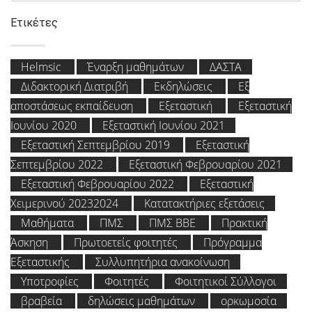
Ετικέτες
Helmsic
Έναρξη μαθημάτων
ΔΑΣΤΑ
Διδακτορική Διατριβή
Εκδηλώσεις
Εξ
αποστάσεως εκπαίδευση
Εξεταστική
Εξεταστική
Ιουνίου 2020
Εξεταστική Ιουνίου 2021
Εξεταστική Σεπτεμβρίου 2019
Εξεταστική
Σεπτεμβρίου 2022
Εξεταστική Φεβρουαρίου 2021
Εξεταστική Φεβρουαρίου 2022
Εξεταστική
Χειμερινού 20232024
Κατατακτήριες εξετάσεις
Μαθήματα
ΠΜΣ
ΠΜΣ ΒΒΕ
Πρακτική
Άσκηση
Πρωτοετείς φοιτητές
Πρόγραμμα
Εξεταστικής
Συλλυπητήρια ανακοίνωση
Υποτροφίες
Φοιτητές
Φοιτητικοί Σύλλογοι
βραβεία
δηλώσεις μαθημάτων
ορκωμοσία