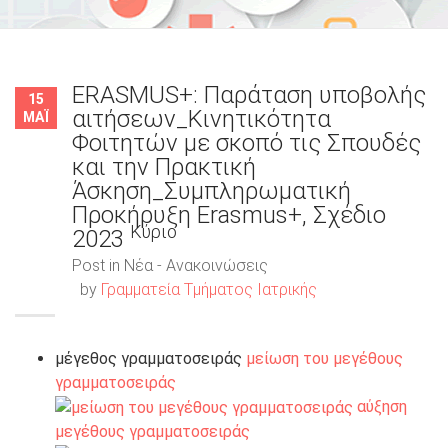
ERASMUS+: Παράταση υποβολής
15
αιτήσεων_Κινητικότητα
ΜΆΙ
Φοιτητών με σκοπό τις Σπουδές
και την Πρακτική
Άσκηση_Συμπληρωματική
Προκήρυξη Erasmus+, Σχέδιο
Κύριο
2023
Post in
Νέα - Ανακοινώσεις
by
Γραμματεία Τμήματος Ιατρικής
μέγεθος γραμματοσειράς
μείωση του μεγέθους
γραμματοσειράς
αύξηση
μεγέθους γραμματοσειράς