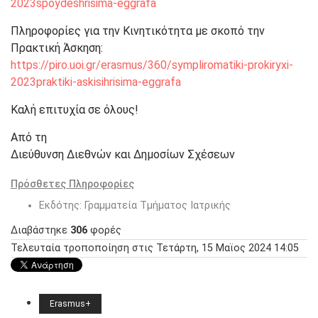
2023spoydeshrisima-eggrafa
Πληροφορίες για την Κινητικότητα με σκοπό την
Πρακτική Άσκηση:
https://piro.uoi.gr/erasmus/360/sympliromatiki-prokiryxi-
2023praktiki-askisihrisima-eggrafa
Καλή επιτυχία σε όλους!
Από τη
Διεύθυνση Διεθνών και Δημοσίων Σχέσεων
Πρόσθετες Πληροφορίες
Εκδότης:
Γραμματεία Τμήματος Ιατρικής
Διαβάστηκε
306
φορές
Τελευταία τροποποίηση στις Τετάρτη, 15 Μαϊος 2024 14:05
Erasmus+