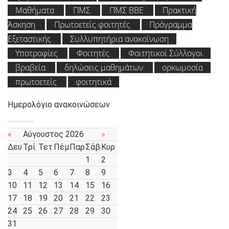
Μαθήματα
ΠΜΣ
ΠΜΣ ΒΒΕ
Πρακτική
Άσκηση
Πρωτοετείς φοιτητές
Πρόγραμμα
Εξεταστικής
Συλλυπητήρια ανακοίνωση
Υποτροφίες
Φοιτητές
Φοιτητικοί Σύλλογοι
βραβεία
δηλώσεις μαθημάτων
ορκωμοσία
πρωτοετείς
φοιτητικά
Ημερολόγιο ανακοινώσεων
«
Αύγουστος 2026
»
Δευ
Τρί
Τετ
Πέμ
Παρ
Σάβ
Κυρ
1
2
3
4
5
6
7
8
9
10
11
12
13
14
15
16
17
18
19
20
21
22
23
24
25
26
27
28
29
30
31