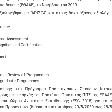
αίδευσης (ΕΘΑΑΕ), το Νοέμβριο του 2019.
ξιολογήθηκε με "ΑΡΙΣΤΑ" και στους δέκα άξονες αξιολόγη
urance
g and Assessment
gnition and Certification
port
nternal Review of Programmes
dergraduate Programmes
οίησης «το Πρόγραμμα Προπτυχιακών Σπουδών Ιατρικ
ρως με τις αρχές του Προτύπου Ποιότητας ΠΠΣ της ΕΘΑΑΕ 
ϊκού Χώρου Ανώτατης Εκπαίδευσης (ESG 2015) για το ε
ίου Προσόντων» (διάρκεια πιστοποίησης 29/5/2020 έως 28/5