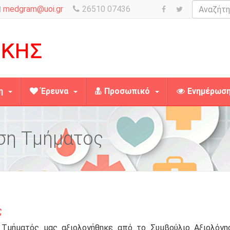
Αναζήτηση
medgram@uoi.gr
26510 07436
η
Έρευνα
Προσωπικό
Ενημέρωσ
ση Τμήματος
ς
μήματός μας αξιολογήθηκε από το Συμβούλιο Αξιολόγη