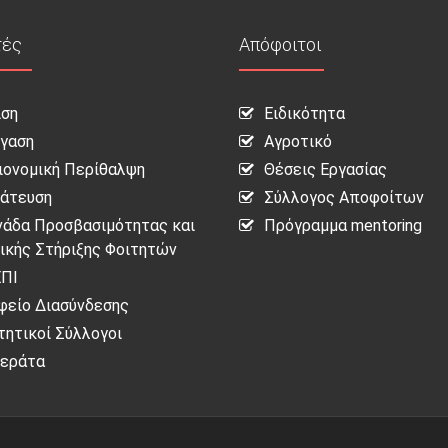
τές
Απόφοιτοι
ιση
Ειδικότητα
γαση
Αγροτικό
ιονομική Περίθαλψη
Θέσεις Εργασίας
άτευση
Σύλλογος Αποφοίτων
άδα Προσβασιμότητας και
Πρόγραμμα mentoring
ικής Στήριξης Φοιτητών
ΠΙ
φείο Διασύνδεσης
τητικοί Σύλλογοι
εράτα