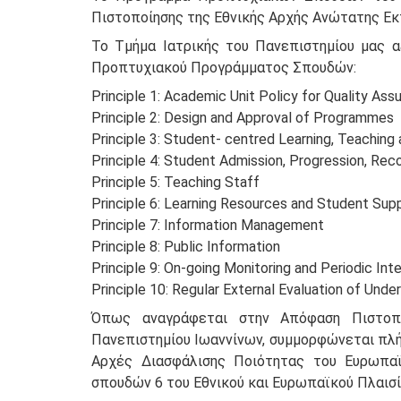
Πιστοποίησης της Εθνικής Αρχής Ανώτατης Εκπ
Το Τμήμα Ιατρικής του Πανεπιστημίου μας α
Προπτυχιακού Προγράμματος Σπουδών:
Principle 1: Academic Unit Policy for Quality Ass
Principle 2: Design and Approval of Programmes
Principle 3: Student- centred Learning, Teachin
Principle 4: Student Admission, Progression, Reco
Principle 5: Teaching Staff
Principle 6: Learning Resources and Student Sup
Principle 7: Information Management
Principle 8: Public Information
Principle 9: On-going Monitoring and Periodic I
Principle 10: Regular External Evaluation of Un
Όπως αναγράφεται στην Απόφαση Πιστοπ
Πανεπιστημίου Ιωαννίνων, συμμορφώνεται πλή
Αρχές Διασφάλισης Ποιότητας του Ευρωπα
σπουδών 6 του Εθνικού και Ευρωπαϊκού Πλαισ