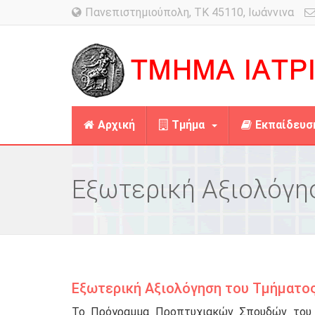
Πανεπιστημιούπολη, TK 45110, Ιωάννινα
Αρχική
Τμήμα
Εκπαίδευσ
Εξωτερική Αξιολόγη
Εξωτερική Αξιολόγηση του Τμήματο
To Πρόγραμμα Προπτυχιακών Σπουδών του Τ