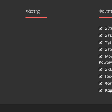
Χάρτης
Φοιτη
Σίτ
Στέ
Υγε
Στρ
Μον
Κοινων
ΣΚΕ
Γρα
Φοι
Καμ